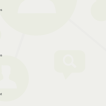
es
us
et