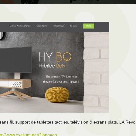
ns fil, support de tablettes tactiles, télévision & écrans plats. LA Révo
tp://www.exelium.net/?lang=en