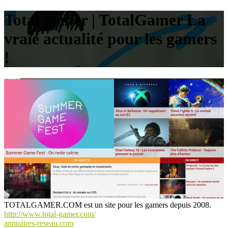
Total gamer | TotalGamer La
vraie actualité pour les gamers
!
TOTALGAMER.COM est un site pour les gamers depuis 2008.
http://www.total-gamer.com/
annuaires-reseau.com